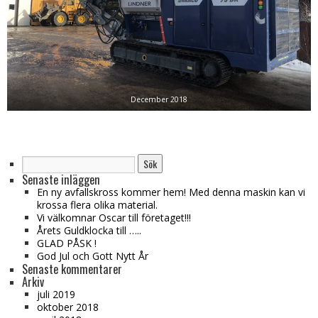
December 2018
Sök
efter:
Senaste inläggen
En ny avfallskross kommer hem! Med denna maskin kan vi
krossa flera olika material.
Vi välkomnar Oscar till företaget!!!
Årets Guldklocka till …..
GLAD PÅSK !
God Jul och Gott Nytt År
Senaste kommentarer
Arkiv
juli 2019
oktober 2018