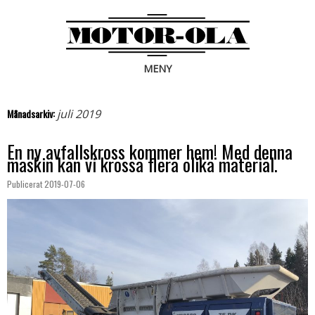
MENY
Månadsarkiv:
juli 2019
En ny avfallskross kommer hem! Med denna
maskin kan vi krossa flera olika material.
Publicerat
2019-07-06